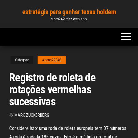
Skip
estratégia para ganhar texas holdem
to
slots247tmhz.web.app
the
content
Category
Adens72848
Registro de roleta de
rotações vermelhas
sucessivas
By
MARK ZUCKERBERG
Considere isto: uma roda de roleta europeia tem 37 números.
A roda é rodada 185 vezes. Isto é o múltiplo do total de