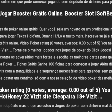
s online em que pode começar jogando sem depósito de dinheiro para jo
Jogar Booster Grátis Online. Booster Slot iSoftB
s de poker online grátis. Quer você seja um novato ou um profissiona
para jogar Texas Hold’em, Omaha Hi/Lo e muito mais. Inscreva-se já e 
rátis online. Video Poker rating (0 votes, average: 0.00 out of 5) You n
+ Vizit … Torne-se o melhor jogador nos jogos de poker do Click Jogos!
 contra os adversários mais fortes e escolha as melhores cartas para 
 Poker … Fichas Grátis Ganhe 100 fichas para começar a jogar Além diss
rátis com a tranquilidade e a segurança necessárias para aprender sem 
 de gastar um cêntimo, só com a nossa seleção de vídeo poker das melh
Poker rating (0 votes, average: 0.00 out of 5) Yo
 HotHoney 22 Vizit site Cleopatra 18+ Vizit …
em depósito mas, o que assustou o Jogos de poker com dinheiro real 