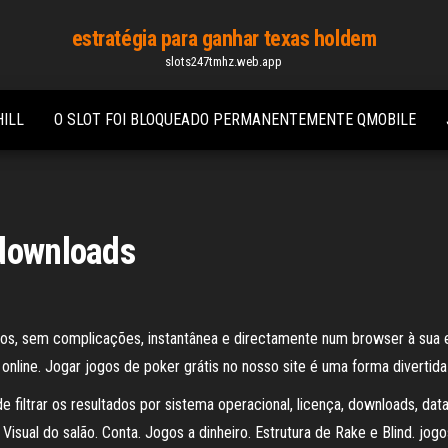
estratégia para ganhar texas holdem
slots247tmhz.web.app
HILL
O SLOT FOI BLOQUEADO PERMANENTEMENTE QMOBILE
 downloads
tos, sem complicações, instantânea e directamente num browser à sua 
nline. Jogar jogos de poker grátis no nosso site é uma forma divertid
e filtrar os resultados por sistema operacional, licença, downloads, d
sual do salão. Conta. Jogos a dinheiro. Estrutura de Rake e Blind. jog