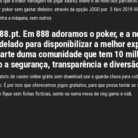
s que a maior vantagem de jogar xadrez online é ao nível dos parceiro
 poker sem gastar dinheiro: através da opção JOGO por 5 Nov 2019 Víd
ontra a máquina, sem outros
88.pt. Em 888 adoramos o poker, e a 
elado para disponibilizar a melhor ex
parte duma comunidade que tem 10 mil
ão a segurança, transparência e diversã
slots de casino online grátis sem download use o guarda-chuva para co
do. É por isso que oferecemos jogos gratuitos, para que possa testar 
o fique sem fichas fictícias, sente-se numa mesa de ring game e irá&