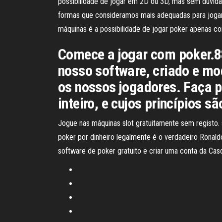
possibilidade de jogar em 2D ou 3D, mas sem dúvida
formas que consideramos mais adequadas para jogar
máquinas é a possibilidade de jogar poker apenas c
Comece a jogar com poker.8
nosso software, criado e mod
os nossos jogadores. Faça 
inteiro, e cujos princípios s
Jogue nas máquinas slot gratuitamente sem registo. 
poker por dinheiro legalmente é o verdadeiro Ronal
software de poker gratuito e criar uma conta da Cas