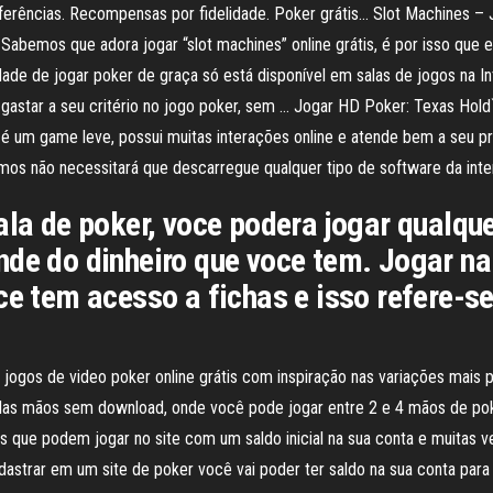
ferências. Recompensas por fidelidade. Poker grátis… Slot Machines – J
Sabemos que adora jogar “slot machines” online grátis, é por isso que 
dade de jogar poker de graça só está disponível em salas de jogos na In
de gastar a seu critério no jogo poker, sem … Jogar HD Poker: Texas 
 é um game leve, possui muitas interações online e atende bem a seu p
mos não necessitará que descarregue qualquer tipo de software da inte
sala de poker, voce podera jogar qualq
nde do dinheiro que voce tem. Jogar na
ce tem acesso a fichas e isso refere-s
jogos de video poker online grátis com inspiração nas variações mais 
las mãos sem download, onde você pode jogar entre 2 e 4 mãos de poker
es que podem jogar no site com um saldo inicial na sua conta e muita
cadastrar em um site de poker você vai poder ter saldo na sua conta par