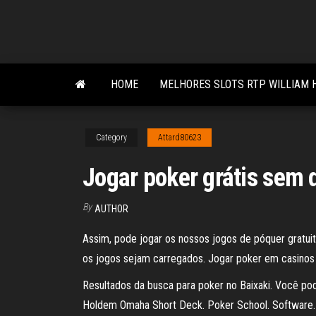
Skip
to
the
content
HOME
MELHORES SLOTS RTP WILLIAM 
Category
Attard80623
Jogar poker grátis sem
By
AUTHOR
Assim, pode jogar os nossos jogos de póquer gratui
os jogos sejam carregados. Jogar poker em casinos o
Resultados da busca para poker no Baixaki. Você pod
Holdem Omaha Short Deck. Poker School. Software. Vi