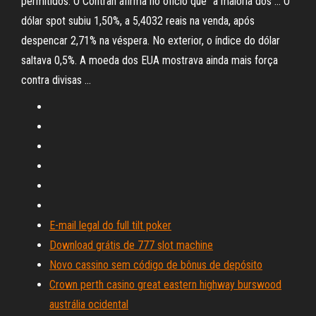
permitidos. O Contran afirma no ofício que “a maioria dos … O
dólar spot subiu 1,50%, a 5,4032 reais na venda, após
despencar 2,71% na véspera. No exterior, o índice do dólar
saltava 0,5%. A moeda dos EUA mostrava ainda mais força
contra divisas …
E-mail legal do full tilt poker
Download grátis de 777 slot machine
Novo cassino sem código de bônus de depósito
Crown perth casino great eastern highway burswood
austrália ocidental